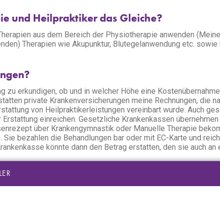
pie und Heilpraktiker das Gleiche?
alle Therapien aus dem Bereich der Physiotherapie anwenden (Me
tzenden) Therapien wie Akupunktur, Blutegelanwendung etc. sowi
ungen?
ung zu erkundigen, ob und in welcher Höhe eine Kostenübernahme
rstatten private Krankenversicherungen meine Rechnungen, die n
Erstattung von Heilpraktikerleistungen vereinbart wurde. Auch ges
 Erstattung einreichen. Gesetzliche Krankenkassen übernehmen
 Kassenrezept über Krankengymnastik oder Manuelle Therapie beko
f. Sie bezahlen die Behandlungen bar oder mit EC-Karte und reic
rankenkasse könnte dann den Betrag erstatten, den sie auch an
LER